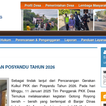
Profil Desa
Pemerintahan Desa
Lembaga Masyarak
NG
 Hukum
Perencanaan & Penganggaran
Laporan
Panduan Layana
S
u
N POSYANDU TAHUN 2026
M
Sebagai tindak lanjut dari Pencanangan Gerakan
Kulkul PKK dan Posyandu Tahun 2026. Pada hari
Minggu, 11 Januari 2025 Tim Penggerak PKK Desa
Temukus melaksanakan kegiatan Gotong Royong
bersih – bersih yang bertempat di Banjar Dinas