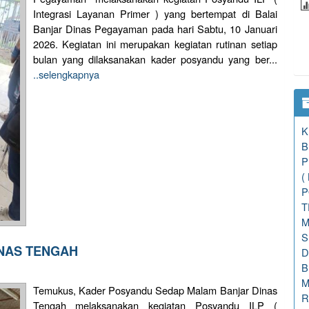
Integrasi Layanan Primer ) yang bertempat di Balai
Banjar Dinas Pegayaman pada hari Sabtu, 10 Januari
2026. Kegiatan ini merupakan kegiatan rutinan setiap
bulan yang dilaksanakan kader posyandu yang ber...
..selengkapnya
K
B
P
(
P
T
M
S
INAS TENGAH
D
B
M
Temukus, Kader Posyandu Sedap Malam Banjar Dinas
R
Tengah melaksanakan kegiatan Posyandu ILP (