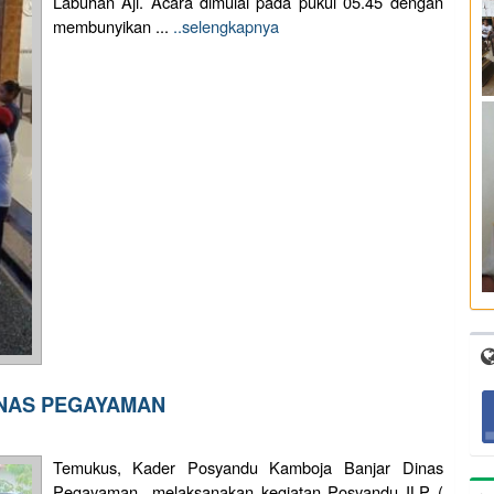
Labuhan Aji. Acara dimulai pada pukul 05.45 dengan
membunyikan ...
..selengkapnya
INAS PEGAYAMAN
Temukus, Kader Posyandu Kamboja Banjar Dinas
Pegayaman melaksanakan kegiatan Posyandu ILP (