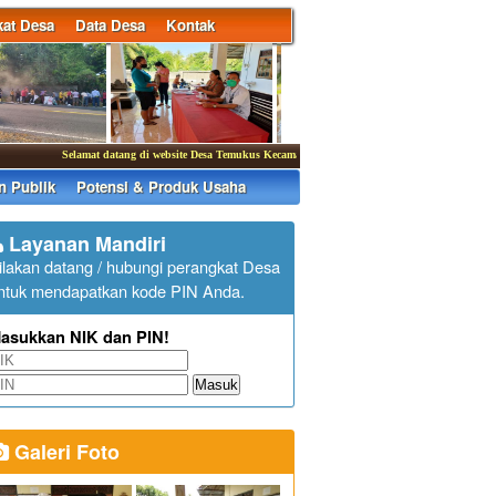
at Desa
Data Desa
Kontak
Selamat datang di website Desa Temukus Kecamatan Banjar
|
Kantor Desa Temukus membuk
n Publik
Potensi & Produk Usaha
Layanan Mandiri
ilakan datang / hubungi perangkat Desa
ntuk mendapatkan kode PIN Anda.
asukkan NIK dan PIN!
Masuk
Galeri Foto