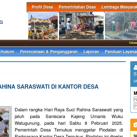
Profil Desa
Pemerintahan Desa
Lembaga Masyarak
NG
Selamat dat
 Hukum
Perencanaan & Penganggaran
Laporan
Panduan Layana
S
u
HINA SARASWATI DI KANTOR DESA
M
Dalam rangka Hari Raya Suci Rahina Saraswati yang
jatuh pada Saniscara Kajeng Umanis Wuku
Watugunung, pada hari Sabtu 8 Pebruari 2025.
Pemerintah Desa Temukus menggelar Piodalan di
Padmasana Kantor Desa Temukus. Piodalan ini digelar