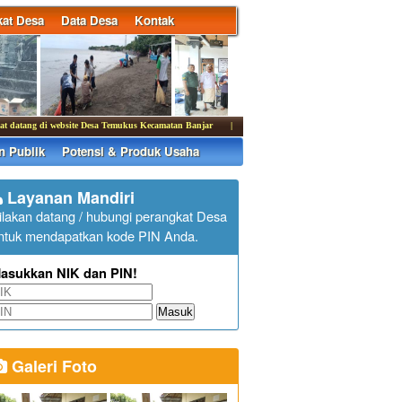
at Desa
Data Desa
Kontak
ang di website Desa Temukus Kecamatan Banjar
|
Kantor Desa Temukus membuka pelayanan publ
n Publik
Potensi & Produk Usaha
Layanan Mandiri
ilakan datang / hubungi perangkat Desa
ntuk mendapatkan kode PIN Anda.
asukkan NIK dan PIN!
Masuk
Galeri Foto