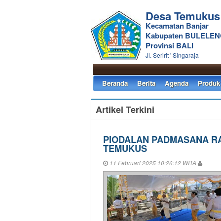
Desa Temukus
Kecamatan Banjar
Kabupaten BULELE
Provinsi BALI
Jl. Seririt ' Singaraja
Beranda
Berita
Agenda
Produk
Artikel Terkini
PIODALAN PADMASANA RA
TEMUKUS
11 Februari 2025 10:26:12 WITA