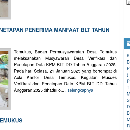
ENETAPAN PENERIMA MANFAAT BLT TAHUN
Temukus, Badan Permusyawaratan Desa Temukus
K
melaksanakan Musyawarah Desa Verifikasi dan
B
Penetapan Data KPM BLT DD Tahun Anggaran 2025,
P
Pada hari Selasa, 21 Januari 2025 yang bertempat di
(
Aula Kantor Desa Temukus. Kegiatan Musdes
P
Verifikasi dan Penetapan Data KPM BLT DD Tahun
T
Anggaran 2025 dihadiri o...
..selengkapnya
M
S
D
B
M
TEMUKUS
R