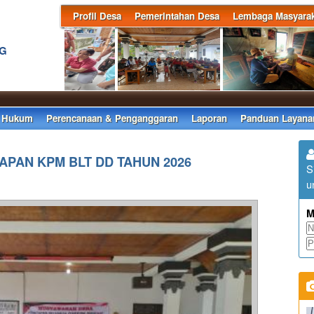
Profil Desa
Pemerintahan Desa
Lembaga Masyarak
NG
 Hukum
Perencanaan & Penganggaran
Laporan
Panduan Layana
PAN KPM BLT DD TAHUN 2026
S
u
M