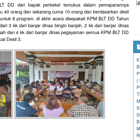
BLT DD dari bapak perbekel temukus dalam pemaparannya
 40 orang dan sekarang cuma 10 orang dan berdasarkan desil
ntuk 8 program. di akhir acara disepakati KPM BLT DD Tahun
ari 3 kk dari banjar dinas bingin banjah, 2 kk dari banjar dinas
tengah dan 4 kk dari banjar dinas pegayaman semua KPM BLT DD
pai Desil 3.
K
B
P
(
P
T
M
S
D
B
M
R