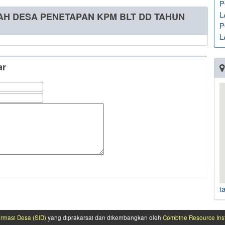
P
L
RAH DESA PENETAPAN KPM BLT DD TAHUN
P
L
ar
t
ormasi Desa (SID)
yang diprakarsai dan dikembangkan oleh
Combine Resource Inst