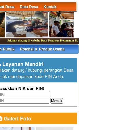
at Desa
Data Desa
Kontak
Selamat datang di website Desa Temukus Kecamatan Banjar
|
Kantor Desa Temukus membuka 
n Publik
Potensi & Produk Usaha
Layanan Mandiri
ilakan datang / hubungi perangkat Desa
ntuk mendapatkan kode PIN Anda.
asukkan NIK dan PIN!
Masuk
Galeri Foto