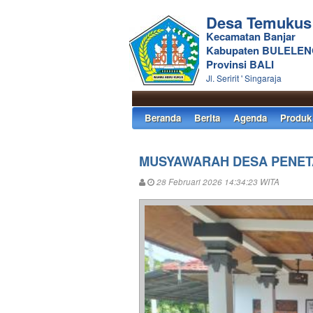
Desa Temukus
Kecamatan Banjar
Kabupaten BULELE
Provinsi BALI
Jl. Seririt ' Singaraja
Beranda
Berita
Agenda
Produk
MUSYAWARAH DESA PENETA
28 Februari 2026 14:34:23 WITA