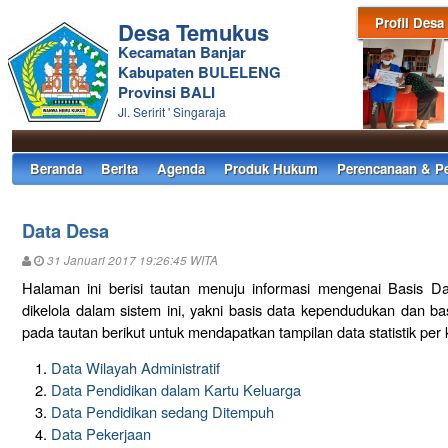
Profil Desa
Desa Temukus
Kecamatan Banjar
Kabupaten BULELENG
Provinsi BALI
Jl. Seririt ' Singaraja
Beranda
Berita
Agenda
Produk Hukum
Perencanaan & P
Data Desa
31 Januari 2017 19:26:45 WITA
Halaman ini berisi tautan menuju informasi mengenai Basis D
dikelola dalam sistem ini, yakni basis data kependudukan dan ba
pada tautan berikut untuk mendapatkan tampilan data statistik per 
Data Wilayah Administratif
Data Pendidikan dalam Kartu Keluarga
Data Pendidikan sedang Ditempuh
Data Pekerjaan