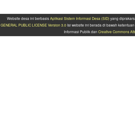
Website desa ini berbasis
Aplikasi Sistem Informasi Desa (SID)
yang diprakars
GENERAL PUBLIC LICENSE Version 3.0
Isi website ini berada di bawah ketentu
Informasi Publik dan
Creative Commons Attr