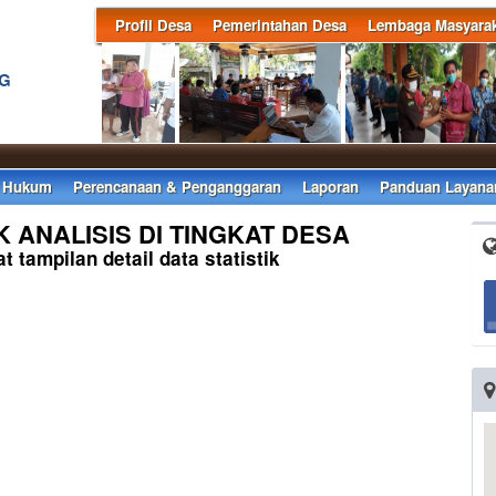
Profil Desa
Pemerintahan Desa
Lembaga Masyarak
NG
 Hukum
Perencanaan & Penganggaran
Laporan
Panduan Layana
K ANALISIS DI TINGKAT DESA
t tampilan detail data statistik