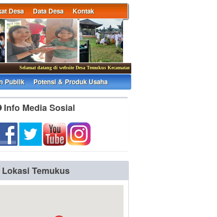
at Desa
Data Desa
Kontak
Selamat datang di website Desa Temukus Kecamatan Banjar
|
Kantor Desa Temukus mem
n Publik
Potensi & Produk Usaha
Info Media Sosial
Lokasi Temukus