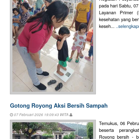
pada hari Sabtu, 07
Layanan Primer (
kesehatan yang ber
keseh...
..selengka
Gotong Royong Aksi Bersih Sampah
07 Februari 2026 19:09:43 WITA
Temukus, 06 Pebru
beserta perangk
Royong bersih - b