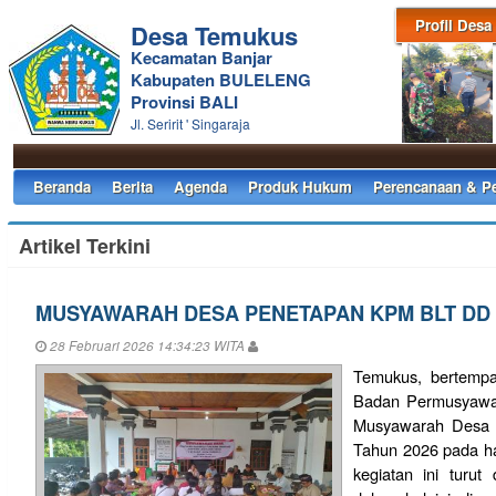
Profil Desa
Desa Temukus
Kecamatan Banjar
Kabupaten BULELENG
Provinsi BALI
Jl. Seririt ' Singaraja
Beranda
Berita
Agenda
Produk Hukum
Perencanaan & P
Artikel Terkini
MUSYAWARAH DESA PENETAPAN KPM BLT DD 
28 Februari 2026 14:34:23 WITA
Temukus, bertempa
Badan Permusyawa
Musyawarah Desa
Tahun 2026 pada ha
kegiatan ini turut