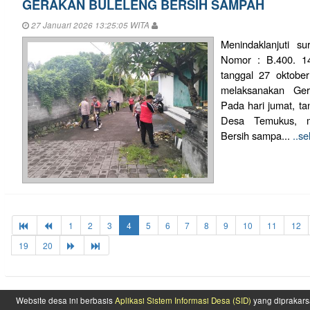
GERAKAN BULELENG BERSIH SAMPAH
27 Januari 2026 13:25:05 WITA
Menindaklanjuti s
Nomor : B.400. 1
tanggal 27 oktobe
melaksanakan Ger
Pada hari jumat, ta
Desa Temukus, m
Bersih sampa...
..s
1
2
3
4
5
6
7
8
9
10
11
12
19
20
Website desa ini berbasis
Aplikasi Sistem Informasi Desa (SID)
yang diprakars