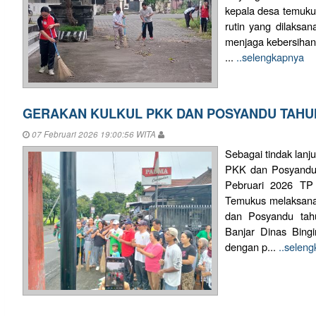
kepala desa temukus
rutin yang dilaksan
menjaga kebersihan
...
..selengkapnya
GERAKAN KULKUL PKK DAN POSYANDU TAHUN
07 Februari 2026 19:00:56 WITA
Sebagai tindak lanj
PKK dan Posyandu 
Pebruari 2026 T
Temukus melaksana
dan Posyandu tahu
Banjar Dinas Bing
dengan p...
..selen