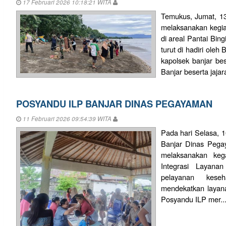
17 Februari 2026 10:18:21 WITA
Temukus, Jumat, 1
melaksanakan kegia
di areal Pantai Bing
turut di hadiri oleh
kapolsek banjar bes
Banjar beserta jajar
POSYANDU ILP BANJAR DINAS PEGAYAMAN
11 Februari 2026 09:54:39 WITA
Pada hari Selasa, 1
Banjar Dinas Peg
melaksanakan keg
Integrasi Layana
pelayanan kese
mendekatkan layan
Posyandu ILP mer..