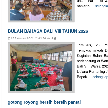
dalam hal ini di 
banjar b...
..seleng
BULAN BAHASA BALI VIII TAHUN 2026
23 Februari 2026 13:43:50 WITA
Temukus, 20 Pe
Temukus miwah De
Kegiatan Bulan Ba
berlangsung di Wan
Bali VIII Warsa 20
Udiana Purnaning Jiw
Bapak...
..selengka
gotong royong bersih bersih pantai