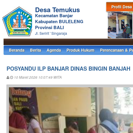
Profil Desa
Desa Temukus
Kecamatan Banjar
Kabupaten BULELENG
Provinsi BALI
Jl. Seririt ' Singaraja
Beranda
Berita
Agenda
Produk Hukum
Perencanaan & P
POSYANDU ILP BANJAR DINAS BINGIN BANJAH
10 Maret 2026 10:07:49 WITA