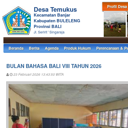
Profil Desa
Desa Temukus
Kecamatan Banjar
Kabupaten BULELENG
Provinsi BALI
Jl. Seririt ' Singaraja
Beranda
Berita
Agenda
Produk Hukum
Perencanaan & P
BULAN BAHASA BALI VIII TAHUN 2026
23 Februari 2026 13:43:50 WITA