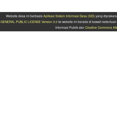
Website desa ini berbasis
Aplikasi Sistem Informasi Desa (SID)
yang diprakars
GENERAL PUBLIC LICENSE Version 3.0
Isi website ini berada di bawah ketentu
Informasi Publik dan
Creative Commons Attr