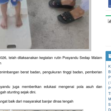
2026, telah dilaksanakan kegiatan rutin Posyandu Sedap Malam
h
K
B
penimbangan berat badan, pengukuran tinggi badan, pemberian
P
(
Posyandu juga memberikan edukasi mengenai pola asuh dan
P
h stunting sejak dini.
T
M
angat baik dari masyarakat banjar dinas tengah
S
D