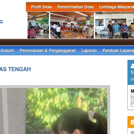
Profil Desa
Pemerintahan Desa
Lembaga Masyarak
NG
 Hukum
Perencanaan & Penganggaran
Laporan
Panduan Layana
NAS TENGAH
S
u
M