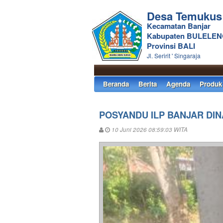
Desa Temukus
Kecamatan Banjar
Kabupaten BULELE
Provinsi BALI
Jl. Seririt ' Singaraja
Beranda
Berita
Agenda
Produk
POSYANDU ILP BANJAR DI
10 Juni 2026 08:59:03 WITA