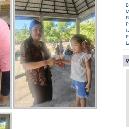
B
M
R
P
L
P
L