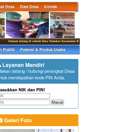
at Desa
Data Desa
Kontak
Selamat datang di website Desa Temukus Kecamatan Banjar
|
Kantor Desa Temukus membuka 
n Publik
Potensi & Produk Usaha
Layanan Mandiri
ilakan datang / hubungi perangkat Desa
ntuk mendapatkan kode PIN Anda.
asukkan NIK dan PIN!
Masuk
Galeri Foto