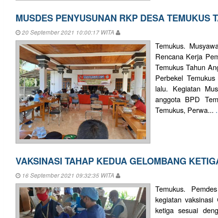
MUSDES PENYUSUNAN RKP DESA TEMUKUS T
20 September 2021 10:00:17 WITA
Temukus. Musyawa
Rencana Kerja Pe
Temukus Tahun Ang
Perbekel Temukus
lalu. Kegiatan Mu
anggota BPD Temu
Temukus, Perwa...
VAKSINASI TAHAP KEDUA GELOMBANG KETIG
16 September 2021 09:32:35 WITA
Temukus. Pemdes
kegiatan vaksinas
ketiga sesuai den