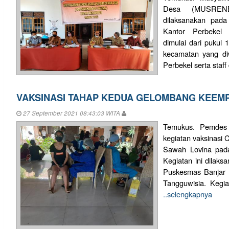
Desa (MUSREN
dilaksanakan pada
Kantor Perbekel 
dimulai dari pukul 
kecamatan yang di
Perbekel serta staff
VAKSINASI TAHAP KEDUA GELOMBANG KEEM
27 September 2021 08:43:03 WITA
Temukus. Pemdes 
kegiatan vaksinasi 
Sawah Lovina pada
Kegiatan ini dilaks
Puskesmas Banjar 
Tangguwisia. Kegiat
..selengkapnya