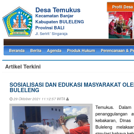
Profil Desa
Desa Temukus
Kecamatan Banjar
Kabupaten BULELENG
Provinsi BALI
Jl. Seririt ' Singaraja
Beranda
Berita
Agenda
Produk Hukum
Perencanaan & P
Artikel Terkini
SOSIALISASI DAN EDUKASI MASYARAKAT OL
BULELENG
29 Oktober 2021 11:12:57 WITA
Temukus. Dalam
penanggulangan a
kebakaran, Dinas
Buleleng melaksan
simulasi bahaya keb