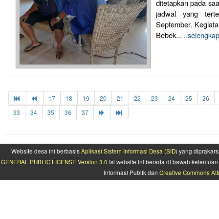
ditetapkan pada saa
jadwal yang tert
September. Kegiatan
Bebek...
..selengka
17
18
19
20
21
22
23
24
25
26
33
34
35
36
37
Website desa ini berbasis
Aplikasi Sistem Informasi Desa (SID)
yang diprakars
GENERAL PUBLIC LICENSE Version 3.0
Isi website ini berada di bawah ketentu
Informasi Publik dan
Creative Commons Attr