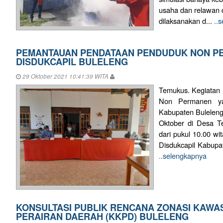
usaha dan relawan 
dilaksanakan d...
..
PEMANTAUAN PENDATAAN PENDUDUK NON P
DISDUKCAPIL BULELENG
29 Oktober 2021 10:41:39 WITA
Temukus. Kegiatan
Non Permanen yan
Kabupaten Buleleng
Oktober di Desa Te
dari pukul 10.00 wi
Disdukcapil Kabupat
..selengkapnya
KONSULTASI PUBLIK RENCANA ZONASI KAWA
PERAIRAN DAERAH (KKPD) BULELENG