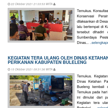
22 Oktober 2021 21:03:53 WITA
Temukus. Konsulta
Konservasi Pera
dilaksankan di Des
lalu bertempat di 
tersebut dihadiri
Sumberdaya Pesis
Dinas...
..selengkap
KEGIATAN TERA ULANG OLEH DINAS KETAHA
PERIKANAN KABUPATEN BULELENG
15 Oktober 2021 09:31:36 WITA
Temukus. Kegiatan
Dinas Ketahan Pa
Bueleng kembali d
Temukus pada hari 
ini dimulai dari 
Kegiatan tera ula
Perbekel ...
..selen