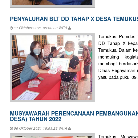
PENYALURAN BLT DD TAHAP X DESA TEMUKU
11 Oktober 2021 09:00:30 WITA
Temukus. Pemdes T
DD Tahap X kepad
Temukus. Dalam keg
mendukng kegi
membagi berdasark
Dinas Pegayaman m
yaitu pada pukul 09.
MUSYAWARAH PERENCANAAN PEMBANGUNAN
DESA) TAHUN 2022
06 Oktober 2021 15:53:28 WITA
Temukus. Musyaw