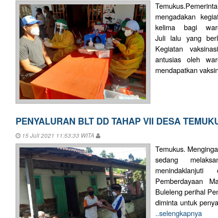
Temukus.Pemeri
mengadakan kegia
kelima bagi wa
Juli lalu yang be
Kegiatan vaksina
antusias oleh w
mendapatkan vaksin
PENYALURAN BLT DD TAHAP VII DESA TEMUK
15 Juli 2021 11:53:33 WITA
Temukus. Mengingat
sedang melaks
menindaklanjut
Pemberdayaan Ma
Buleleng perihal Pe
diminta untuk peny
..selengkapnya