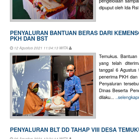
pengelolaan samp
dipuput oleh Ida Rsi
PENYALURAN BANTUAN BERAS DARI KEMENS
PKH DAN BST
12 Agustus 2021 11:04:13 WITA
Temukus. Bantuan 
yang telah diter
tanggal 6 Agustus
penerima PKH dan B
Penyaluran tersebu
Dinas Beserta Pe
dilaku...
..selengkap
PENYALURAN BLT DD TAHAP VIII DESA TEMU
06 Agustus 2021 12:21:14 WITA