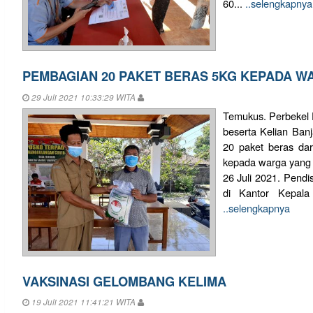
60...
..selengkapnya
PEMBAGIAN 20 PAKET BERAS 5KG KEPADA W
29 Juli 2021 10:33:29 WITA
Temukus. Perbekel
beserta Kelian Banj
20 paket beras da
kepada warga yang
26 Juli 2021. Pendis
di Kantor Kepala
..selengkapnya
VAKSINASI GELOMBANG KELIMA
19 Juli 2021 11:41:21 WITA