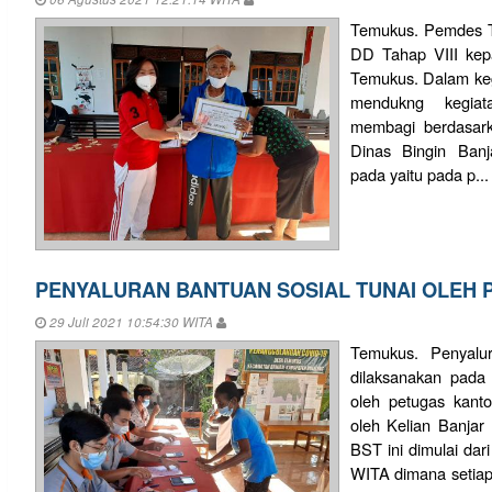
Temukus. Pemdes T
DD Tahap VIII kep
Temukus. Dalam keg
mendukng kegi
membagi berdasark
Dinas Bingin Banj
pada yaitu pada p..
PENYALURAN BANTUAN SOSIAL TUNAI OLEH P
29 Juli 2021 10:54:30 WITA
Temukus. Penyalu
dilaksanakan pada
oleh petugas kant
oleh Kelian Banja
BST ini dimulai dar
WITA dimana setia