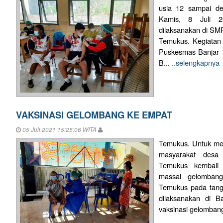
usia 12 sampai de
Kamis, 8 Juli 2
dilaksanakan di SMP
Temukus. Kegiatan i
Puskesmas Banjar 
B...
..selengkapnya
VAKSINASI GELOMBANG KE EMPAT
05 Juli 2021 15:25:06 WITA
Temukus. Untuk mem
masyarakat desa
Temukus kembali 
massal gelomba
Temukus pada tangg
dilaksanakan di 
vaksinasi gelombang