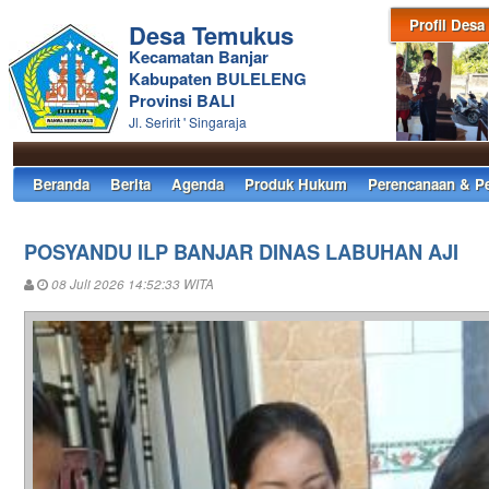
Profil Desa
Desa Temukus
Kecamatan Banjar
Kabupaten BULELENG
Provinsi BALI
Jl. Seririt ' Singaraja
Beranda
Berita
Agenda
Produk Hukum
Perencanaan & P
POSYANDU ILP BANJAR DINAS LABUHAN AJI
08 Juli 2026 14:52:33 WITA