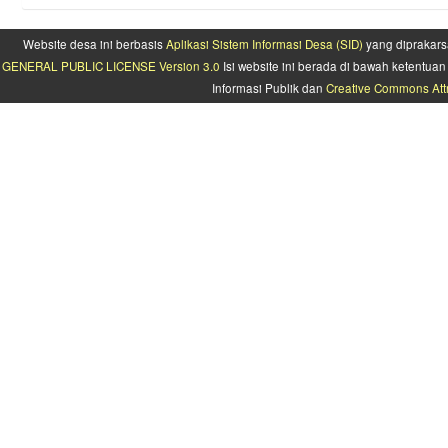
Website desa ini berbasis
Aplikasi Sistem Informasi Desa (SID)
yang diprakars
GENERAL PUBLIC LICENSE Version 3.0
Isi website ini berada di bawah ketentu
Informasi Publik dan
Creative Commons Attr