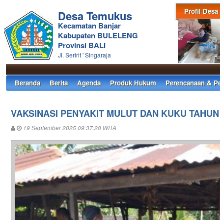
Profil Desa
Desa Temukus
Kecamatan Banjar
Kabupaten BULELENG
Provinsi BALI
Jl. Seririt ' Singaraja
Beranda
Berita
Agenda
Produk Hukum
Perencanaan & P
VAKSINASI PENYAKIT MULUT DAN KUKU TAHUN 
19 September 2025 09:37:28 WITA