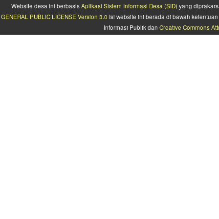
Website desa ini berbasis
Aplikasi Sistem Informasi Desa (SID)
yang diprakars
GENERAL PUBLIC LICENSE Version 3.0
Isi website ini berada di bawah ketentu
Informasi Publik dan
Creative Commons Attr