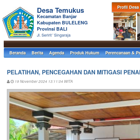
Profil Desa
Desa Temukus
Kecamatan Banjar
Kabupaten BULELENG
Provinsi BALI
Jl. Seririt ' Singaraja
Beranda
Berita
Agenda
Produk Hukum
Perencanaan & P
PELATIHAN, PENCEGAHAN DAN MITIGASI PE
19 November 2024 13:11:04 WITA