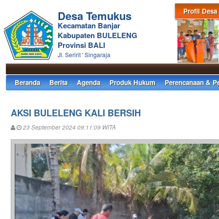
Profil Desa
Desa Temukus
Kecamatan Banjar
Kabupaten BULELENG
Provinsi BALI
Jl. Seririt ' Singaraja
Beranda
Berita
Agenda
Produk Hukum
Perencanaan & P
AKSI BULELENG KALI BERSIH
23 September 2024 09:11:09 WITA