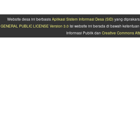
Website desa ini berbasis
Aplikasi Sistem Informasi Desa (SID)
yang diprakars
GENERAL PUBLIC LICENSE Version 3.0
Isi website ini berada di bawah ketentu
Informasi Publik dan
Creative Commons Attr