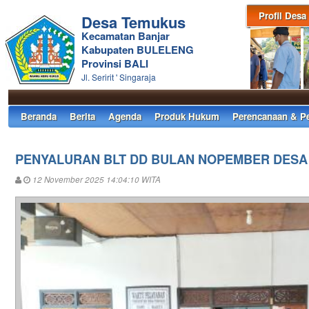
Profil Desa
Desa Temukus
Kecamatan Banjar
Kabupaten BULELENG
Provinsi BALI
Jl. Seririt ' Singaraja
Beranda
Berita
Agenda
Produk Hukum
Perencanaan & P
PENYALURAN BLT DD BULAN NOPEMBER DESA
12 November 2025 14:04:10 WITA