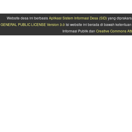
Website desa ini berbasis
Aplikasi Sistem Informasi Desa (SID)
yang diprakars
GENERAL PUBLIC LICENSE Version 3.0
Isi website ini berada di bawah ketentu
Informasi Publik dan
Creative Commons Attr