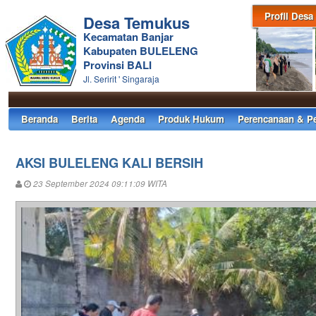
Profil Desa
Desa Temukus
Kecamatan Banjar
Kabupaten BULELENG
Provinsi BALI
Jl. Seririt ' Singaraja
Beranda
Berita
Agenda
Produk Hukum
Perencanaan & P
AKSI BULELENG KALI BERSIH
23 September 2024 09:11:09 WITA