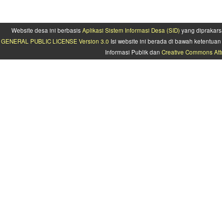
Website desa ini berbasis
Aplikasi Sistem Informasi Desa (SID)
yang diprakars
GENERAL PUBLIC LICENSE Version 3.0
Isi website ini berada di bawah ketentu
Informasi Publik dan
Creative Commons Attr