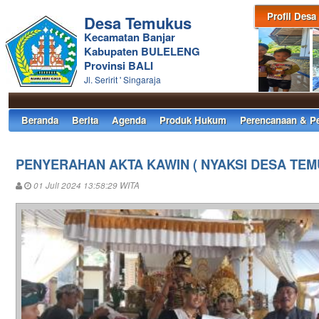
Profil Desa
Desa Temukus
Kecamatan Banjar
Kabupaten BULELENG
Provinsi BALI
Jl. Seririt ' Singaraja
Beranda
Berita
Agenda
Produk Hukum
Perencanaan & P
PENYERAHAN AKTA KAWIN ( NYAKSI DESA TEM
01 Juli 2024 13:58:29 WITA