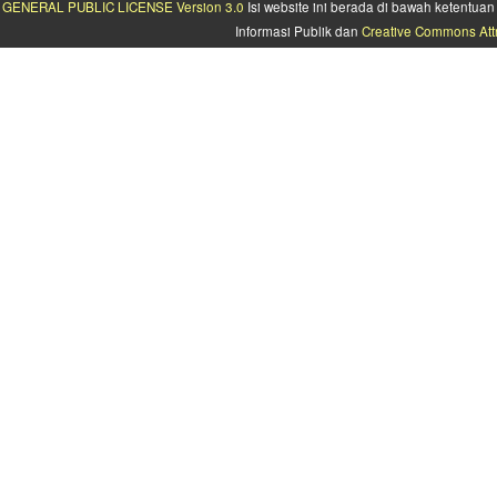
GENERAL PUBLIC LICENSE Version 3.0
Isi website ini berada di bawah ketentu
Informasi Publik dan
Creative Commons Attr