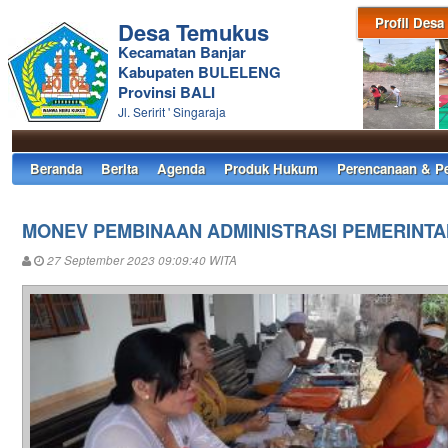
Profil Desa
Desa Temukus
Kecamatan Banjar
Kabupaten BULELENG
Provinsi BALI
Jl. Seririt ' Singaraja
Beranda
Berita
Agenda
Produk Hukum
Perencanaan & P
MONEV PEMBINAAN ADMINISTRASI PEMERINT
27 September 2023 09:09:40 WITA