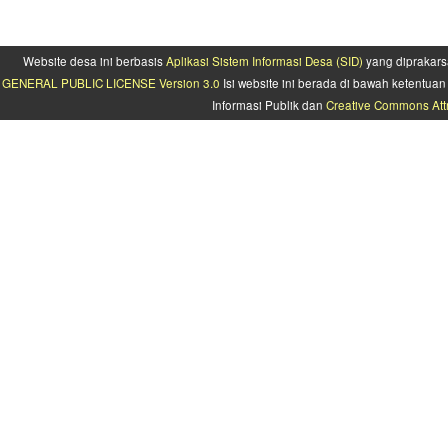
Website desa ini berbasis
Aplikasi Sistem Informasi Desa (SID)
yang diprakars
GENERAL PUBLIC LICENSE Version 3.0
Isi website ini berada di bawah ketentu
Informasi Publik dan
Creative Commons Attr