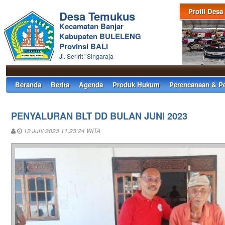
Profil Desa
Desa Temukus
Kecamatan Banjar
Kabupaten BULELENG
Provinsi BALI
Jl. Seririt ' Singaraja
Beranda
Berita
Agenda
Produk Hukum
Perencanaan & P
PENYALURAN BLT DD BULAN JUNI 2023
12 Juni 2023 11:23:24 WITA