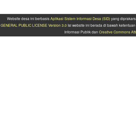
Website desa ini berbasis
Aplikasi Sistem Informasi Desa (SID)
yang diprakars
GENERAL PUBLIC LICENSE Version 3.0
Isi website ini berada di bawah ketentu
Informasi Publik dan
Creative Commons Attr