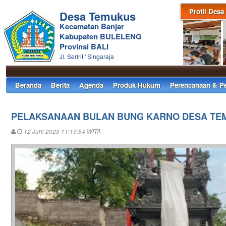
Profil Desa
Desa Temukus
Kecamatan Banjar
Kabupaten BULELENG
Provinsi BALI
Jl. Seririt ' Singaraja
Beranda
Berita
Agenda
Produk Hukum
Perencanaan & P
PELAKSANAAN BULAN BUNG KARNO DESA TE
12 Juni 2023 11:19:54 WITA