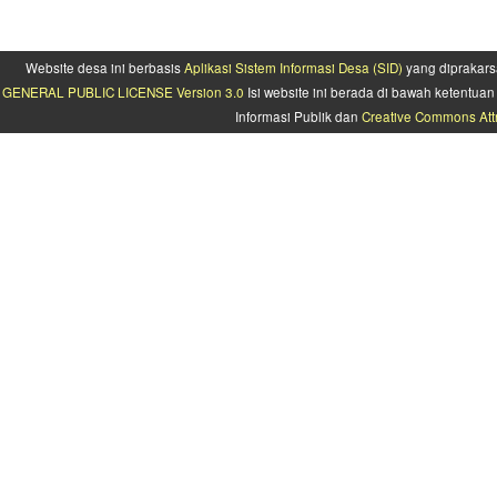
Website desa ini berbasis
Aplikasi Sistem Informasi Desa (SID)
yang diprakars
GENERAL PUBLIC LICENSE Version 3.0
Isi website ini berada di bawah ketentu
Informasi Publik dan
Creative Commons Attr